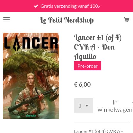
Gratis verzending vanaf 100,-
Ga
direct
Le Petit Nerdshop
naar
de
hoofdinhoud
Lancer #1 (of 4)
CVR A - Don
Aguillo
Pre-order
€ 6,00
In
winkelwagen
Lancer #1 (of 4) CVR A -