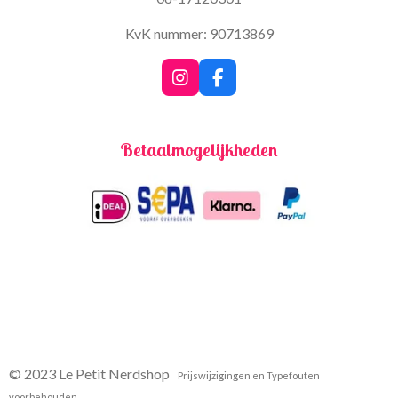
KvK nummer: 90713869
I
F
n
a
s
c
t
e
Betaalmogelijkheden
a
b
g
o
r
o
a
k
m
© 2023 Le Petit Nerdshop
Prijswijzigingen en Typefouten
voorbehouden