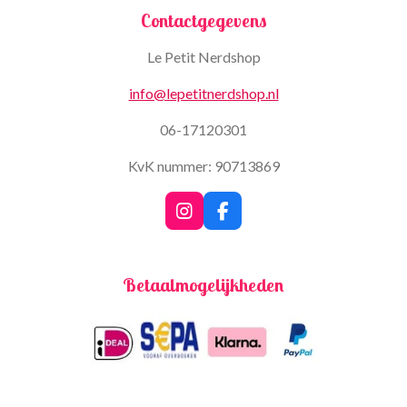
Contactgegevens
Le Petit Nerdshop
info@lepetitnerdshop.nl
06-17120301
KvK nummer: 90713869
I
F
n
a
s
c
t
e
Betaalmogelijkheden
a
b
g
o
r
o
a
k
m