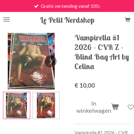
Gratis verzending vanaf 100,-
Ga
direct
Le Petit Nerdshop
naar
de
hoofdinhoud
Vampirella #1
2026 - CVR Z -
Blind Bag Art by
Celina
€ 10,00
In
winkelwagen
Vampirella #1 2026 - CVR