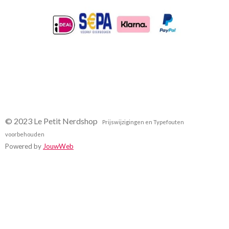
g
o
r
o
a
k
m
© 2023 Le Petit Nerdshop
Prijswijzigingen en Typefouten
voorbehouden
Powered by
JouwWeb