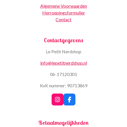
Algemene Voorwaarden
Herroepingsformulier
Contact
Contactgegevens
Le Petit Nerdshop
info@lepetitnerdshop.nl
06-17120301
KvK nummer: 90713869
I
F
n
a
s
c
t
e
Betaalmogelijkheden
a
b