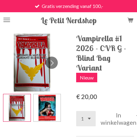
Gratis verzending vanaf 100,-
Ga
direct
Le Petit Nerdshop
naar
de
hoofdinhoud
Vampirella #1
2026 - CVR G -
Blind Bag
Variant
Nieuw
€ 20,00
In
winkelwagen