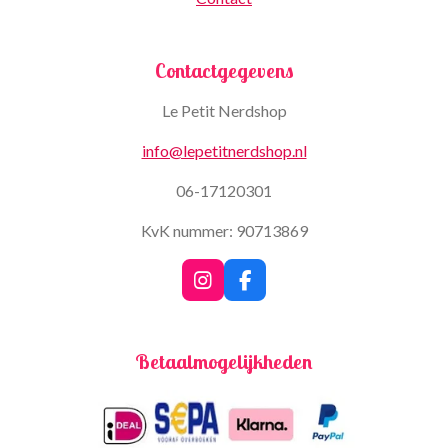
Contactgegevens
Le Petit Nerdshop
info@lepetitnerdshop.nl
06-17120301
KvK nummer: 90713869
I
F
n
a
s
c
t
e
Betaalmogelijkheden
a
b
g
o
r
o
a
k
m