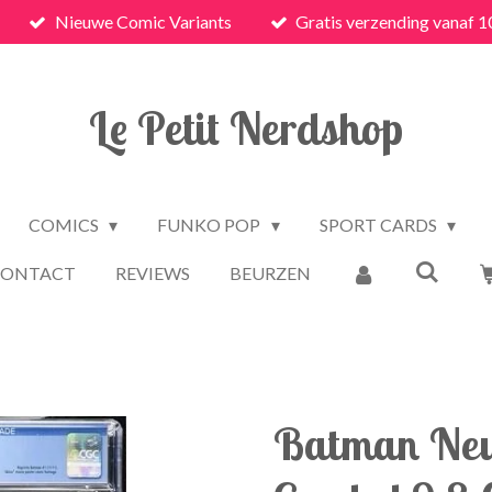
Nieuwe Comic Variants
Gratis verzending vanaf 1
Le Petit Nerdshop
COMICS
FUNKO POP
SPORT CARDS
CONTACT
REVIEWS
BEURZEN
Batman New