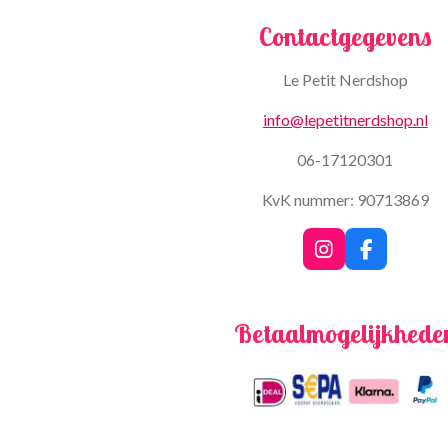
Contactgegevens
Le Petit Nerdshop
info@lepetitnerdshop.nl
06-17120301
KvK nummer: 90713869
I
F
n
a
s
c
t
e
Betaalmogelijkhede
a
b
g
o
r
o
a
k
m