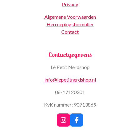
Privacy
Algemene Voorwaarden
Herroepingsformulier
Contact
Contactgegevens
Le Petit Nerdshop
info@lepetitnerdshop.nl
06-17120301
KvK nummer: 90713869
I
F
n
a
s
c