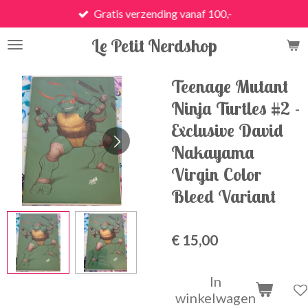
Gratis verzending vanaf 100,-
Ga
direct
Le Petit Nerdshop
naar
de
hoofdinhoud
Teenage Mutant
Ninja Turtles #2 -
Exclusive David
Nakayama
Virgin Color
Bleed Variant
€ 15,00
In
winkelwagen