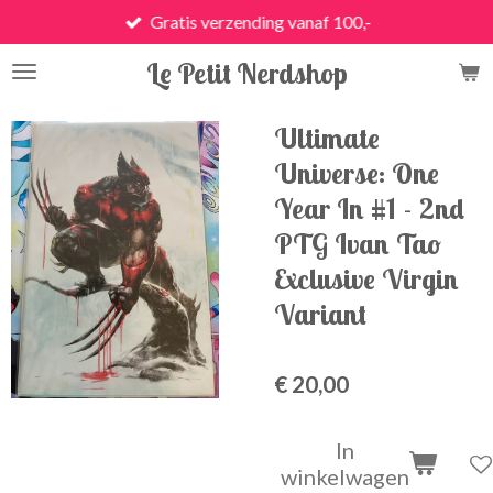
Gratis verzending vanaf 100,-
Ga
direct
Le Petit Nerdshop
naar
de
hoofdinhoud
Ultimate
Universe: One
Year In #1 - 2nd
PTG Ivan Tao
Exclusive Virgin
Variant
€ 20,00
In
winkelwagen