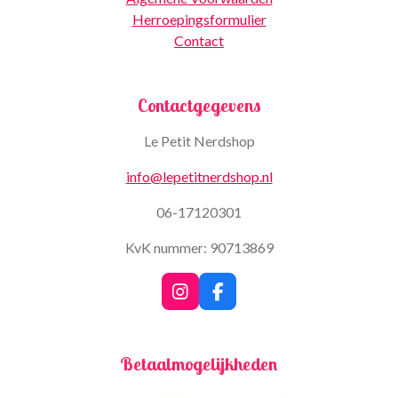
Herroepingsformulier
Contact
Contactgegevens
Le Petit Nerdshop
info@lepetitnerdshop.nl
06-17120301
KvK nummer: 90713869
I
F
n
a
s
c
t
e
Betaalmogelijkheden
a
b
g
o