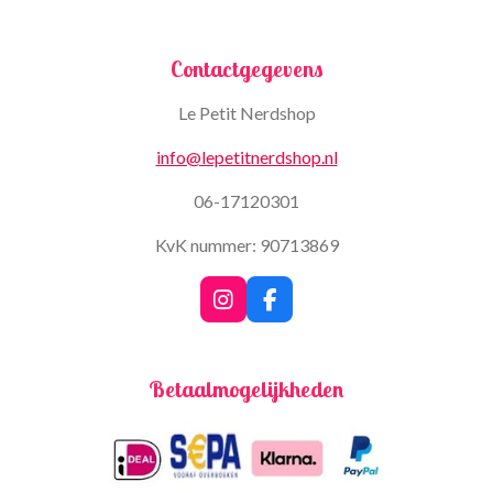
Contactgegevens
Le Petit Nerdshop
info@lepetitnerdshop.nl
06-17120301
KvK nummer: 90713869
I
F
n
a
s
c
t
e
Betaalmogelijkheden
a
b
g
o
r
o
a
k
m