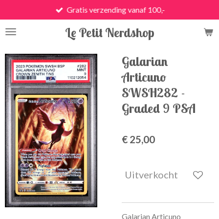
Gratis verzending vanaf 100,-
Ga
direct
Le Petit Nerdshop
naar
de
hoofdinhoud
Galarian
Articuno
SWSH282 -
Graded 9 PSA
€ 25,00
Uitverkocht
Galarian Articuno