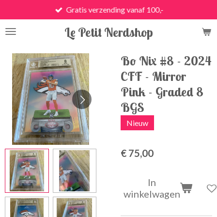
Gratis verzending vanaf 100,-
Ga
direct
Le Petit Nerdshop
naar
de
hoofdinhoud
Bo Nix #8 - 2024
CFF - Mirror
Pink - Graded 8
BGS
Nieuw
€ 75,00
In
winkelwagen