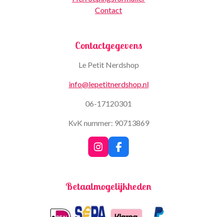
Contact
Contactgegevens
Le Petit Nerdshop
info@lepetitnerdshop.nl
06-17120301
KvK nummer: 90713869
I
F
n
a
s
c
t
e
Betaalmogelijkheden
a
b
g
o
r
o
a
k