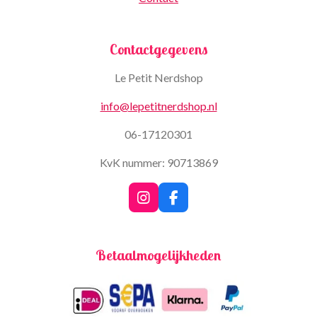
Contactgegevens
Le Petit Nerdshop
info@lepetitnerdshop.nl
06-17120301
KvK nummer: 90713869
I
F
n
a
s
c
t
e
Betaalmogelijkheden
a
b
g
o
r
o
a
k
m