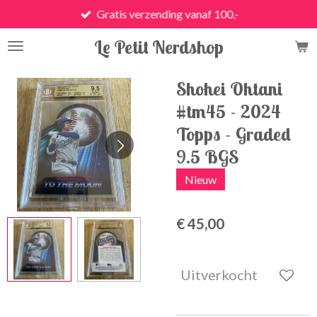
Gratis verzending vanaf 100,-
Ga
direct
Le Petit Nerdshop
naar
de
hoofdinhoud
Shohei Ohtani
#tm45 - 2024
Topps - Graded
9.5 BGS
Nieuw
€ 45,00
Uitverkocht