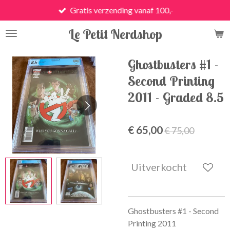
Gratis verzending vanaf 100,-
Ga
direct
Le Petit Nerdshop
naar
de
hoofdinhoud
Ghostbusters #1 -
Second Printing
2011 - Graded 8.5
€ 65,00
€ 75,00
Uitverkocht
Ghostbusters #1 - Second
Printing 2011