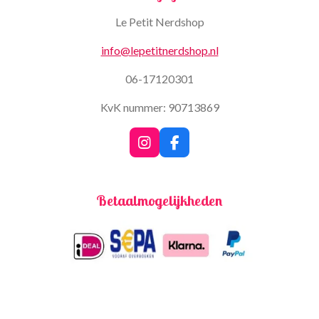
Le Petit Nerdshop
info@lepetitnerdshop.nl
06-17120301
KvK nummer: 90713869
I
F
n
a
s
c
t
e
Betaalmogelijkheden
a
b
g
o
r
o
a
k
m