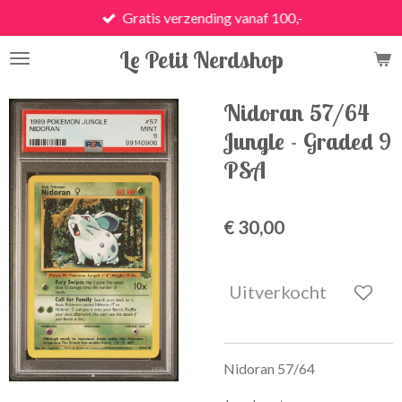
Gratis verzending vanaf 100,-
Ga
direct
Le Petit Nerdshop
naar
de
hoofdinhoud
Nidoran 57/64
Jungle - Graded 9
PSA
€ 30,00
Uitverkocht
Nidoran 57/64