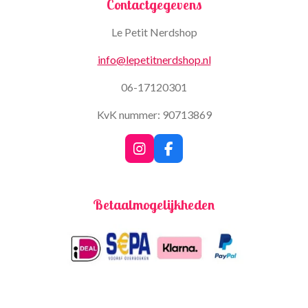
Contactgegevens
Le Petit Nerdshop
info@lepetitnerdshop.nl
06-17120301
KvK nummer: 90713869
I
F
n
a
s
c
t
e
Betaalmogelijkheden
a
b
g
o
r
o
a
k
m