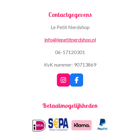
Contactgegevens
Le Petit Nerdshop
info@lepetitnerdshop.nl
06-17120301
KvK nummer: 90713869
I
F
n
a
s
c
t
e
Betaalmogelijkheden
a
b
g
o
r
o
a
k
m