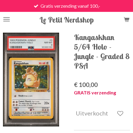
Gratis verzending vanaf 100,-
Ga
direct
Le Petit Nerdshop
naar
de
hoofdinhoud
Kangaskhan
5/64 Holo -
Jungle - Graded 8
PSA
€ 100,00
GRATIS verzending
Uitverkocht