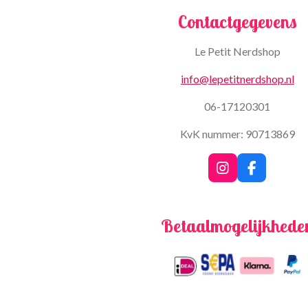
Contactgegevens
Le Petit Nerdshop
info@lepetitnerdshop.nl
06-17120301
KvK nummer: 90713869
I
F
n
a
s
c
t
e
Betaalmogelijkhede
a
b
g
o
r
o
a
k
m