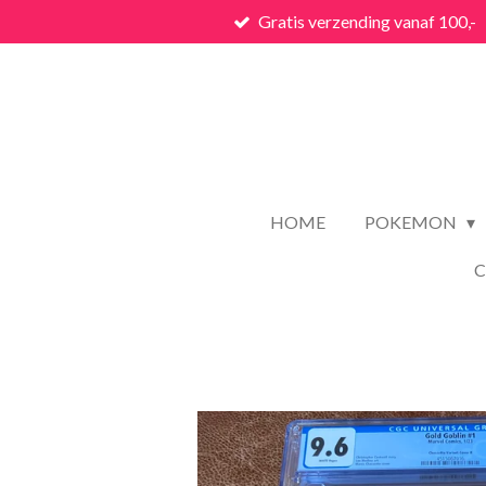
Gratis verzending vanaf 100,-
Ga
direct
naar
de
hoofdinhoud
HOME
POKEMON