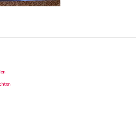
den
achten