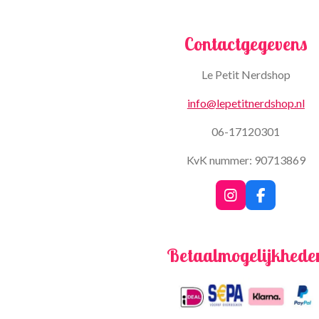
Contactgegevens
Le Petit Nerdshop
info@lepetitnerdshop.nl
06-17120301
KvK nummer: 90713869
I
F
n
a
s
c
t
e
Betaalmogelijkhede
a
b
g
o
r
o
a
k
m