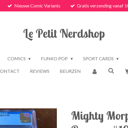
Nieuwe Comic Variants
Gratis verzending vanaf 1
Le Petit Nerdshop
COMICS
FUNKO POP
SPORT CARDS
CONTACT
REVIEWS
BEURZEN
Mighty Mor