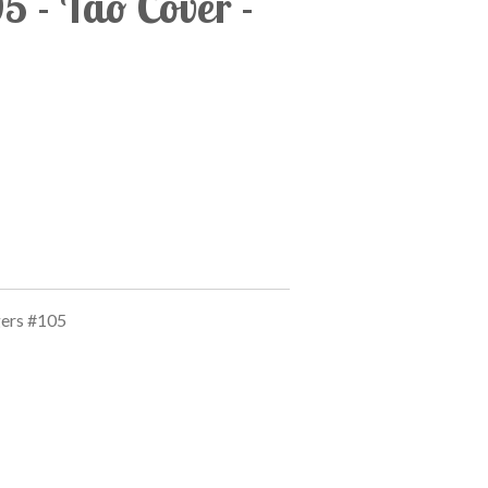
5 - Tao Cover -
ers #105