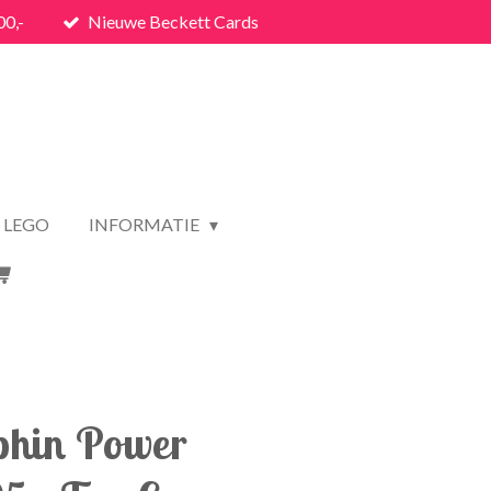
00,-
Nieuwe Beckett Cards
LEGO
INFORMATIE
phin Power