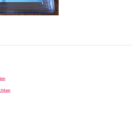
den
achten