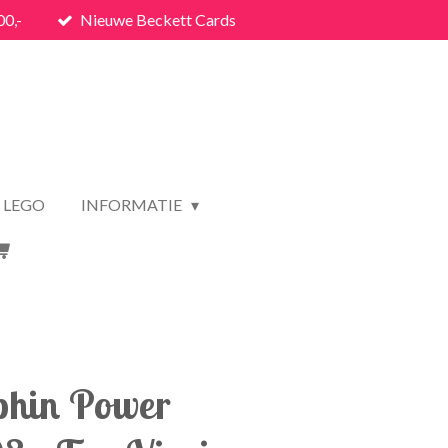
00,-
Nieuwe Beckett Cards
LEGO
INFORMATIE
phin Power