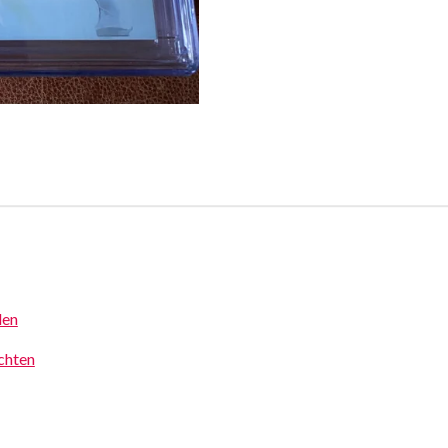
den
achten