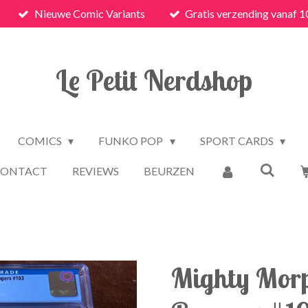
Nieuwe Comic Variants
Gratis verzending vanaf 1
Le Petit Nerdshop
COMICS
FUNKO POP
SPORT CARDS
CONTACT
REVIEWS
BEURZEN
Mighty Mor