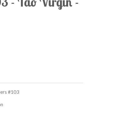
3 - Tao Virgin -
ers #103
on