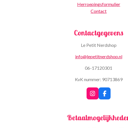
Herroepingsformulier
Contact
Contactgegevens
Le Petit Nerdshop
info@lepetitnerdshop.nl
06-17120301
KvK nummer: 90713869
I
F
n
a
s
c
t
e
Betaalmogelijkhede
a
b
g
o