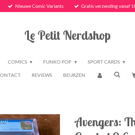
Nieuwe Comic Variants
Gratis verzending vanaf 1
Le Petit Nerdshop
COMICS
FUNKO POP
SPORT CARDS
CONTACT
REVIEWS
BEURZEN
Avengers: Th