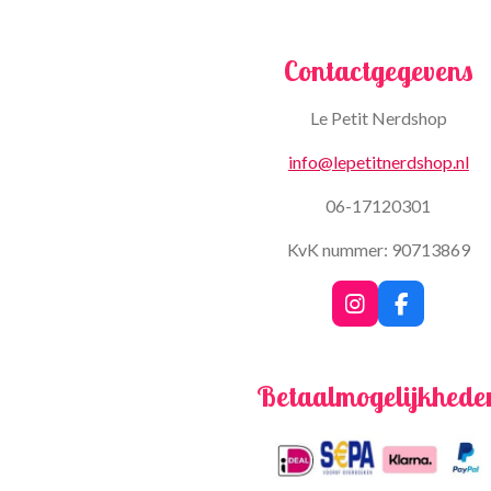
Contactgegevens
Le Petit Nerdshop
info@lepetitnerdshop.nl
06-17120301
KvK nummer: 90713869
I
F
n
a
s
c
t
e
Betaalmogelijkhede
a
b
g
o
r
o
a
k
m