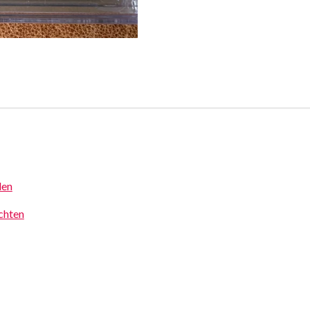
den
achten