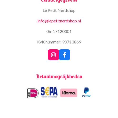
Le Petit Nerdshop
info@lepetitnerdshop.nl
06-17120301
KvK nummer: 90713869
I
F
n
a
s
c
t
e
Betaalmogelijkheden
a
b
g
o
r
o
a
k
m