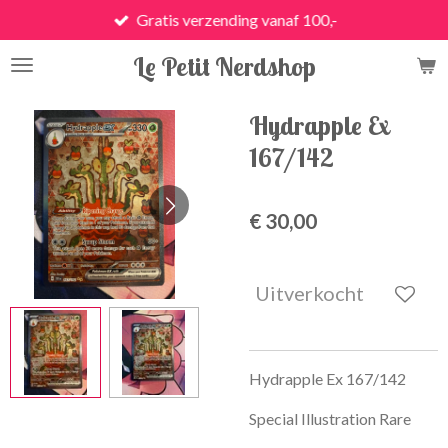
Gratis verzending vanaf 100,-
Ga
direct
Le Petit Nerdshop
naar
de
hoofdinhoud
Hydrapple Ex
167/142
€ 30,00
Uitverkocht
Hydrapple Ex 167/142
Special Illustration Rare