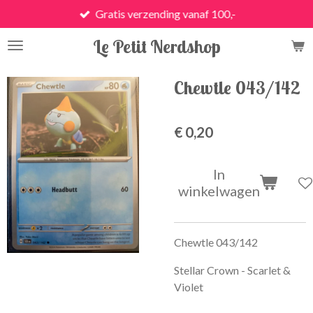
Gratis verzending vanaf 100,-
Ga
direct
Le Petit Nerdshop
naar
de
hoofdinhoud
Chewtle 043/142
€ 0,20
In
winkelwagen
Chewtle 043/142
Stellar Crown - Scarlet &
Violet