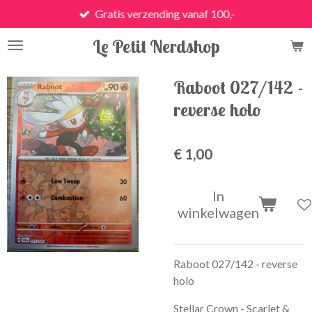
Gratis verzending vanaf 100,-
Ga
direct
Le Petit Nerdshop
naar
de
hoofdinhoud
Raboot 027/142 -
reverse holo
€ 1,00
In
winkelwagen
Raboot 027/142 - reverse
holo
Stellar Crown - Scarlet &