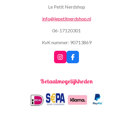
Le Petit Nerdshop
info@lepetitnerdshop.nl
06-17120301
KvK nummer: 90713869
I
F
n
a
s
c
t
e
Betaalmogelijkheden
a
b
g
o
r
o
a
k
m