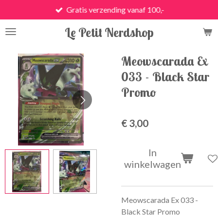
Gratis verzending vanaf 100,-
Ga
direct
Le Petit Nerdshop
naar
de
hoofdinhoud
Meowscarada Ex
033 - Black Star
Promo
€ 3,00
In
winkelwagen
Meowscarada Ex 033 -
Black Star Promo