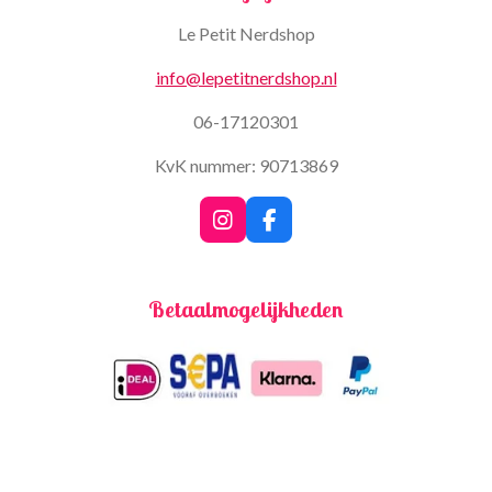
Le Petit Nerdshop
info@lepetitnerdshop.nl
06-17120301
KvK nummer: 90713869
I
F
n
a
s
c
t
e
Betaalmogelijkheden
a
b
g
o
r
o
a
k
m