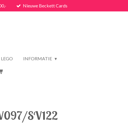
00,-
Nieuwe Beckett Cards
LEGO
INFORMATIE
SV097/SV122