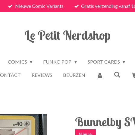
Nieuwe Comic Variants
Gratis verzending vanaf 1
Le Petit Nerdshop
COMICS
FUNKO POP
SPORT CARDS
CONTACT
REVIEWS
BEURZEN
Bunnelby 
Nieuw