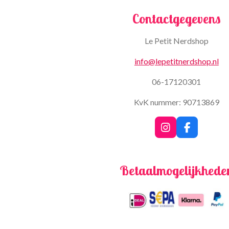
Contactgegevens
Le Petit Nerdshop
info@lepetitnerdshop.nl
06-17120301
KvK nummer: 90713869
I
F
n
a
s
c
t
e
Betaalmogelijkhede
a
b
g
o
r
o
a
k
m