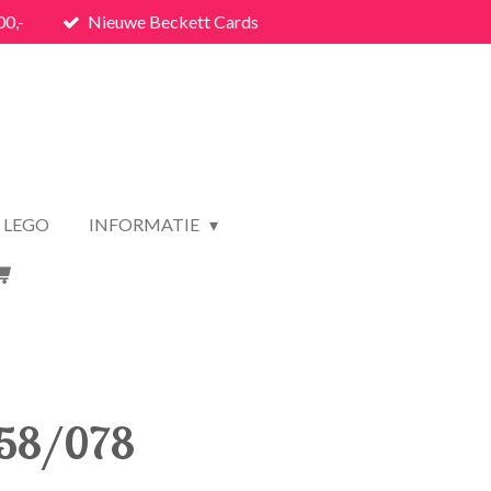
00,-
Nieuwe Beckett Cards
LEGO
INFORMATIE
058/078