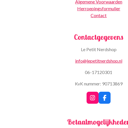
Algemene Voorwaarden
Herroepingsformulier
Contact
Contactgegevens
Le Petit Nerdshop
info@lepetitnerdshop.nl
06-17120301
KvK nummer: 90713869
I
F
n
a
s
c
t
e
Betaalmogelijkhede
a
b
g
o