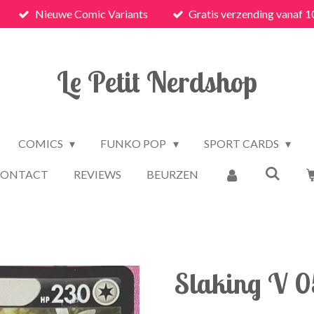
Nieuwe Comic Variants
Gratis verzending vanaf 1
Le Petit Nerdshop
COMICS
FUNKO POP
SPORT CARDS
CONTACT
REVIEWS
BEURZEN
Slaking V 