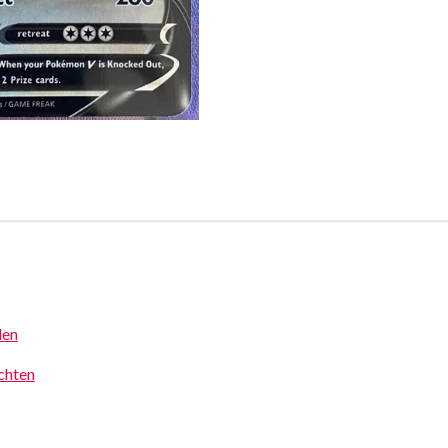
den
achten