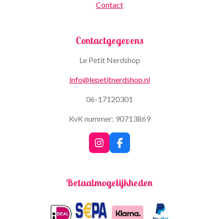
Contact
Contactgegevens
Le Petit Nerdshop
info@lepetitnerdshop.nl
06-17120301
KvK nummer: 90713869
I
F
n
a
s
c
t
e
Betaalmogelijkheden
a
b
g
o
r
o
a
k