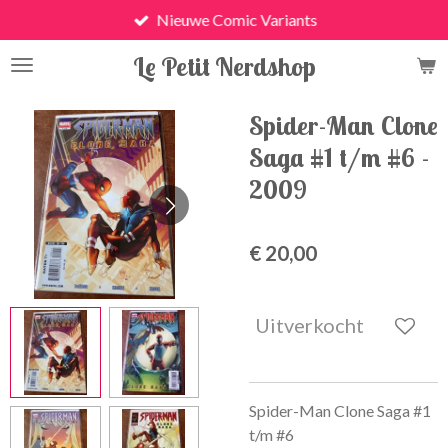
Nieuwe Comic Variants
Ga
direct
Le Petit Nerdshop
naar
de
hoofdinhoud
Spider-Man Clone
Saga #1 t/m #6 -
2009
€ 20,00
Uitverkocht
Spider-Man Clone Saga #1
t/m #6