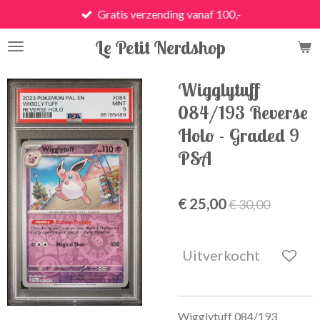
Gratis verzending vanaf 100,-
Ga
direct
Le Petit Nerdshop
naar
de
hoofdinhoud
Wigglytuff
084/193 Reverse
Holo - Graded 9
PSA
€ 25,00
€ 30,00
Uitverkocht
Wigglytuff 084/193