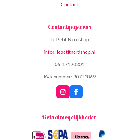
Contact
Contactgegevens
Le Petit Nerdshop
info@lepetitnerdshop.nl
06-17120301
KvK nummer: 90713869
I
F
n
a
s
c
t
e
Betaalmogelijkheden
a
b
g
o
r
o
a
k