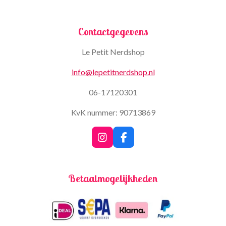
Contactgegevens
Le Petit Nerdshop
info@lepetitnerdshop.nl
06-17120301
KvK nummer: 90713869
I
F
n
a
s
c
t
e
Betaalmogelijkheden
a
b
g
o
r
o
a
k
m