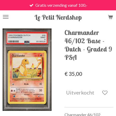
Gratis verzending vanaf 100,-
Ga
direct
Le Petit Nerdshop
naar
de
hoofdinhoud
Charmander
46/102 Base -
Dutch - Graded 9
PSA
€ 35,00
Uitverkocht
Charmander 46/102