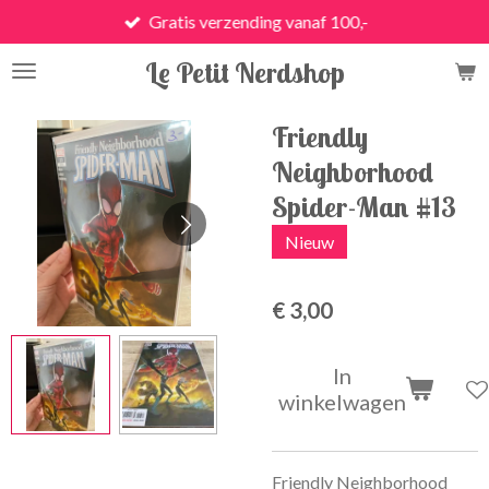
Gratis verzending vanaf 100,-
Ga
direct
Le Petit Nerdshop
naar
de
hoofdinhoud
Friendly
Neighborhood
Spider-Man #13
Nieuw
€ 3,00
In
winkelwagen
Friendly Neighborhood