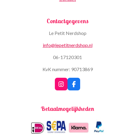
Contactgegevens
Le Petit Nerdshop
info@lepetitnerdshop.nl
06-17120301
KvK nummer: 90713869
I
F
n
a
s
c
t
e
Betaalmogelijkheden
a
b
g
o
r
o
a
k
m