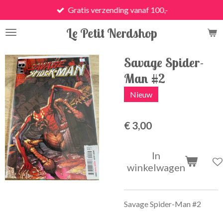
Gratis verzending vanaf 100,-
Ga
direct
Le Petit Nerdshop
naar
de
hoofdinhoud
Savage Spider-
Man #2
Nieuw
€ 3,00
In
winkelwagen
Savage Spider-Man #2