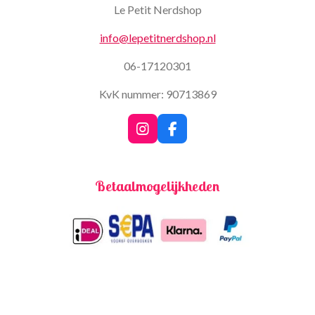
Le Petit Nerdshop
info@lepetitnerdshop.nl
06-17120301
KvK nummer: 90713869
I
F
n
a
s
c
t
e
Betaalmogelijkheden
a
b
g
o
r
o
a
k
m