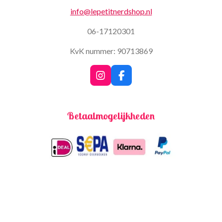
info@lepetitnerdshop.nl
06-17120301
KvK nummer: 90713869
I
F
n
a
s
c
t
e
Betaalmogelijkheden
a
b
g
o
r
o
a
k
m