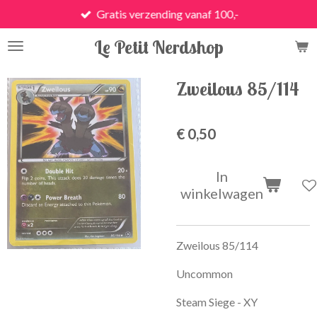
Gratis verzending vanaf 100,-
Ga
direct
Le Petit Nerdshop
naar
de
hoofdinhoud
Zweilous 85/114
€ 0,50
In
winkelwagen
Zweilous 85/114
Uncommon
Steam Siege - XY