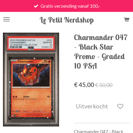
Gratis verzending vanaf 100,-
Ga
direct
Le Petit Nerdshop
naar
de
hoofdinhoud
Charmander 047
- Black Star
Promo - Graded
10 PSA
€ 45,00
€ 50,00
Uitverkocht
Charmander 047 - Black