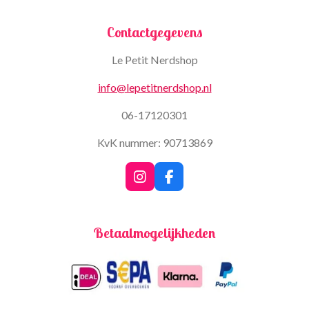
Contactgegevens
Le Petit Nerdshop
info@lepetitnerdshop.nl
06-17120301
KvK nummer: 90713869
I
F
n
a
s
c
t
e
Betaalmogelijkheden
a
b
g
o
r
o
a
k
m