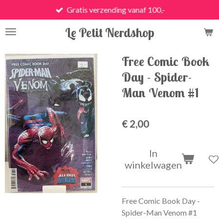
Gratis verzending vanaf 100,-
Ga
direct
Le Petit Nerdshop
naar
de
hoofdinhoud
Free Comic Book
Day - Spider-
Man Venom #1
€ 2,00
In
winkelwagen
Free Comic Book Day -
Spider-Man Venom #1