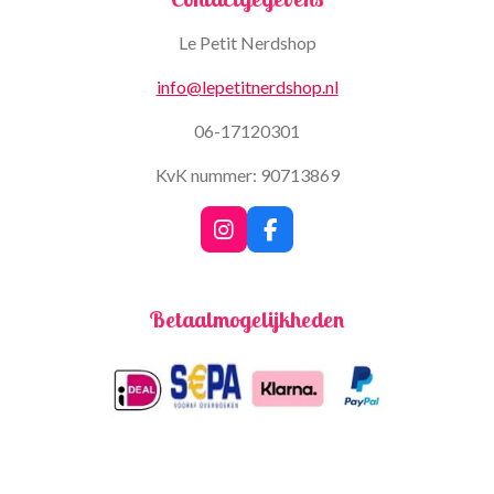
Le Petit Nerdshop
info@lepetitnerdshop.nl
06-17120301
KvK nummer: 90713869
I
F
n
a
s
c
t
e
Betaalmogelijkheden
a
b
g
o
r
o
a
k
m