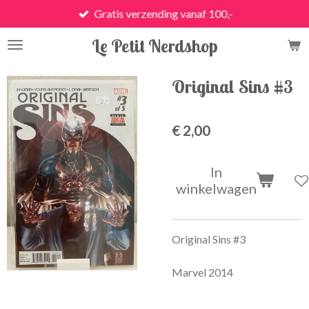
Gratis verzending vanaf 100,-
Ga
direct
Le Petit Nerdshop
naar
de
hoofdinhoud
Original Sins #3
€ 2,00
In
winkelwagen
Original Sins #3
Marvel 2014