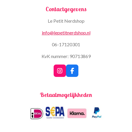
Contactgegevens
Le Petit Nerdshop
info@lepetitnerdshop.nl
06-17120301
KvK nummer: 90713869
I
F
n
a
s
c
t
e
Betaalmogelijkheden
a
b
g
o
r
o
a
k
m