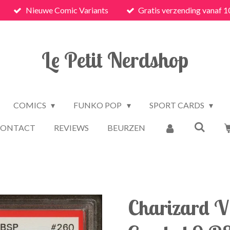
Nieuwe Comic Variants
Gratis verzending vanaf 1
Le Petit Nerdshop
COMICS
FUNKO POP
SPORT CARDS
CONTACT
REVIEWS
BEURZEN
Charizard 