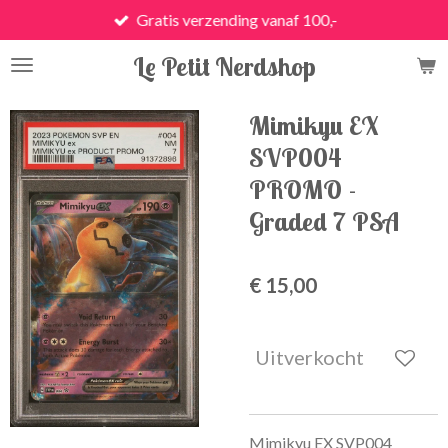
Gratis verzending vanaf 100,-
Ga
direct
Le Petit Nerdshop
naar
de
hoofdinhoud
Mimikyu EX
SVP004
PROMO -
Graded 7 PSA
€ 15,00
Uitverkocht
Mimikyu EX SVP004