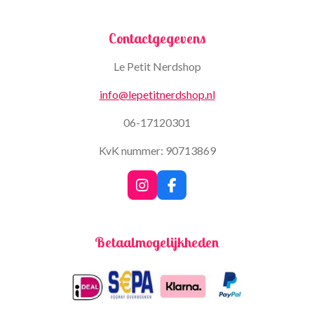
Contactgegevens
Le Petit Nerdshop
info@lepetitnerdshop.nl
06-17120301
KvK nummer: 90713869
I
F
n
a
s
c
t
e
Betaalmogelijkheden
a
b
g
o
r
o
a
k
m