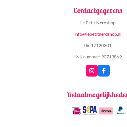
Contactgegevens
Le Petit Nerdshop
info@lepetitnerdshop.nl
06-17120301
KvK nummer: 90713869
I
F
n
a
s
c
t
e
Betaalmogelijkhede
a
b
g
o
r
o
a
k
m