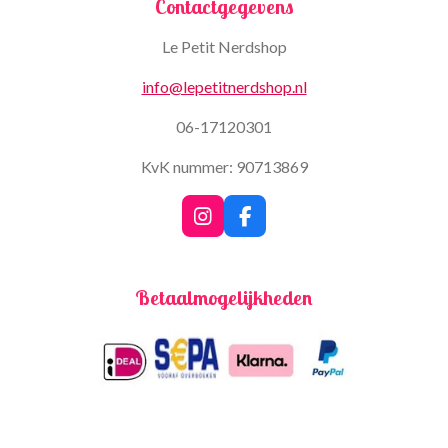
Contactgegevens
Le Petit Nerdshop
info@lepetitnerdshop.nl
06-17120301
KvK nummer: 90713869
I
F
n
a
s
c
t
e
Betaalmogelijkheden
a
b
g
o
r
o
a
k
m