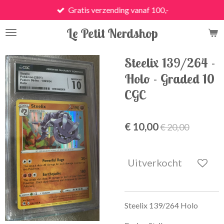
Gratis verzending vanaf 100,-
Ga
direct
Le Petit Nerdshop
naar
de
hoofdinhoud
Steelix 139/264 -
Holo - Graded 10
CGC
€ 10,00
€ 20,00
Uitverkocht
Steelix 139/264 Holo