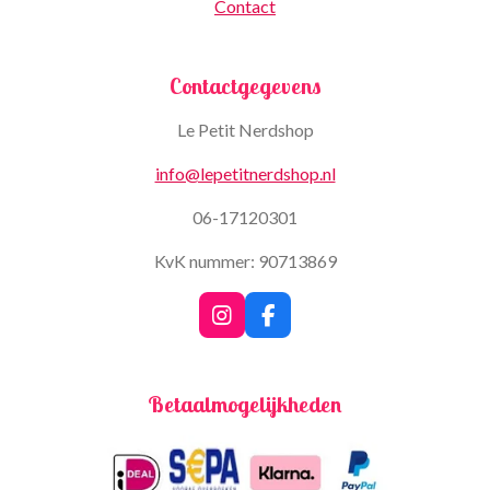
Contact
Contactgegevens
Le Petit Nerdshop
info@lepetitnerdshop.nl
06-17120301
KvK nummer: 90713869
I
F
n
a
s
c
t
e
Betaalmogelijkheden
a
b
g
o
r
o
a
k