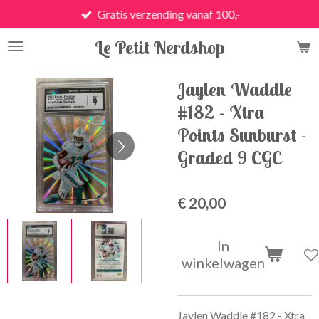
Gratis verzending vanaf 100,-
Ga
direct
Le Petit Nerdshop
naar
de
hoofdinhoud
Jaylen Waddle
#182 - Xtra
Points Sunburst -
Graded 9 CGC
€ 20,00
In
winkelwagen
Jaylen Waddle #182 - Xtra