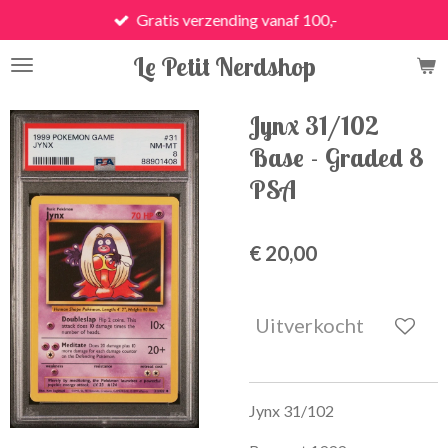
Gratis verzending vanaf 100,-
Ga
direct
Le Petit Nerdshop
naar
de
hoofdinhoud
Jynx 31/102
Base - Graded 8
PSA
€ 20,00
Uitverkocht
Jynx 31/102