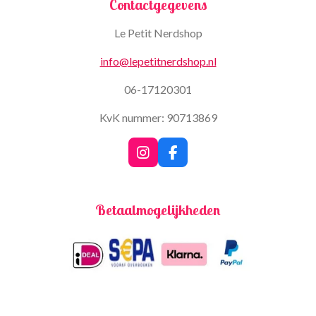
Contactgegevens
Le Petit Nerdshop
info@lepetitnerdshop.nl
06-17120301
KvK nummer: 90713869
I
F
n
a
s
c
t
e
Betaalmogelijkheden
a
b
g
o
r
o
a
k
m