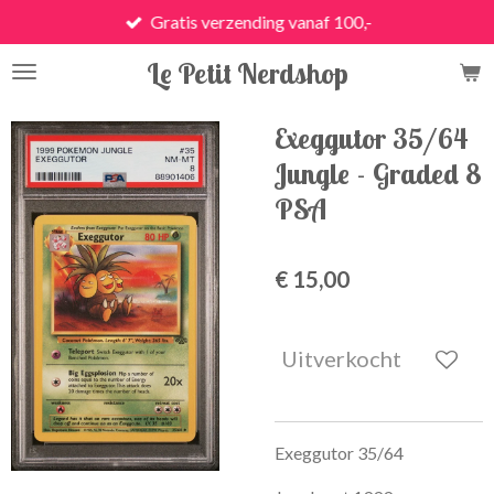
Gratis verzending vanaf 100,-
Ga
direct
Le Petit Nerdshop
naar
de
hoofdinhoud
Exeggutor 35/64
Jungle - Graded 8
PSA
€ 15,00
Uitverkocht
Exeggutor 35/64