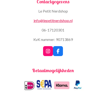
Contactgegevens
Le Petit Nerdshop
info@lepetitnerdshop.nl
06-17120301
KvK nummer: 90713869
I
F
n
a
s
c
t
e
Betaalmogelijkheden
a
b
g
o
r
o
a
k
m