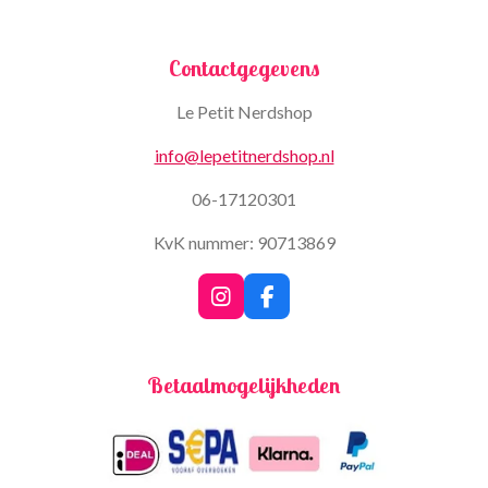
Contactgegevens
Le Petit Nerdshop
info@lepetitnerdshop.nl
06-17120301
KvK nummer: 90713869
I
F
n
a
s
c
t
e
Betaalmogelijkheden
a
b
g
o
r
o
a
k
m