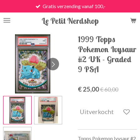
Gratis verzending vanaf 100,-
Ga
direct
Le Petit Nerdshop
naar
de
hoofdinhoud
1999 Topps
Pokemon Ivysaur
#2 UK - Graded
9 PSA
€ 25,00
€ 60,00
Uitverkocht
Topps Pokemon Ivysaur #2