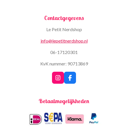
Contactgegevens
Le Petit Nerdshop
info@lepetitnerdshop.nl
06-17120301
KvK nummer: 90713869
I
F
n
a
s
c
t
e
Betaalmogelijkheden
a
b
g
o
r
o
a
k
m