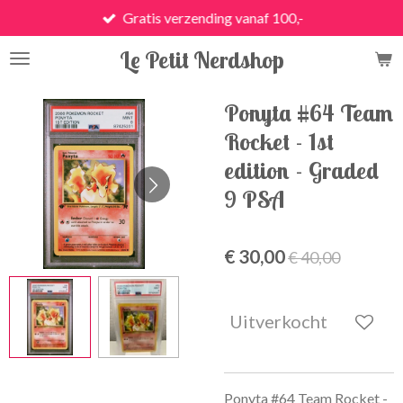
Gratis verzending vanaf 100,-
Ga
direct
Le Petit Nerdshop
naar
de
hoofdinhoud
Ponyta #64 Team
Rocket - 1st
edition - Graded
9 PSA
€ 30,00
€ 40,00
Uitverkocht
Ponyta #64 Team Rocket -