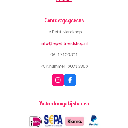
Contactgegevens
Le Petit Nerdshop
info@lepetitnerdshop.nl
06-17120301
KvK nummer: 90713869
I
F
n
a
s
c
t
e
Betaalmogelijkheden
a
b
g
o
r
o
a
k
m