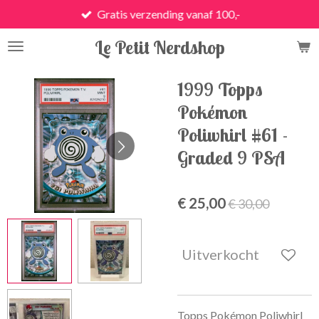
Gratis verzending vanaf 100,-
Ga
direct
Le Petit Nerdshop
naar
de
hoofdinhoud
1999 Topps
Pokémon
Poliwhirl #61 -
Graded 9 PSA
€ 25,00
€ 30,00
Uitverkocht
Topps Pokémon Poliwhirl