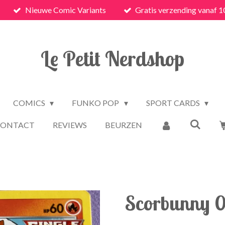
Nieuwe Comic Variants
Gratis verzending vanaf 1
Le Petit Nerdshop
COMICS
FUNKO POP
SPORT CARDS
CONTACT
REVIEWS
BEURZEN
Scorbunny 