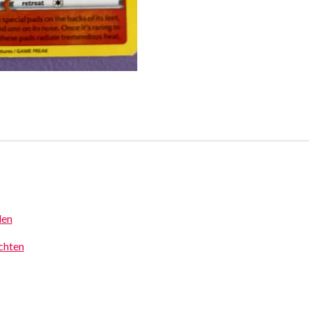
den
achten