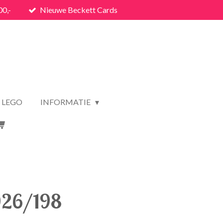
00,-
Nieuwe Beckett Cards
LEGO
INFORMATIE
026/198