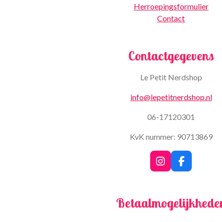
Herroepingsformulier
Contact
Contactgegevens
Le Petit Nerdshop
info@lepetitnerdshop.nl
06-17120301
KvK nummer: 90713869
I
F
n
a
s
c
t
e
Betaalmogelijkhede
a
b
g
o
r
o