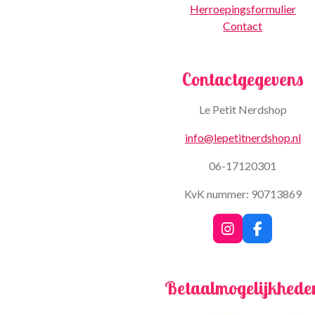
Herroepingsformulier
Contact
Contactgegevens
Le Petit Nerdshop
info@lepetitnerdshop.nl
06-17120301
KvK nummer: 90713869
I
F
n
a
s
c
t
e
Betaalmogelijkhede
a
b
g
o
r
o