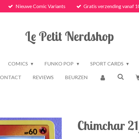
Nieuwe Comic Variants
Gratis verzending vanaf 1
Le Petit Nerdshop
COMICS
FUNKO POP
SPORT CARDS
CONTACT
REVIEWS
BEURZEN
Chimchar 2