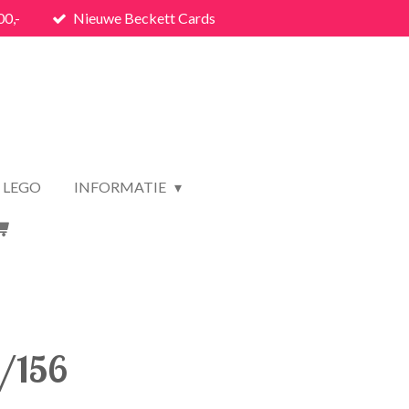
00,-
Nieuwe Beckett Cards
LEGO
INFORMATIE
1/156