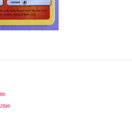
den
achten