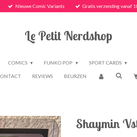
Nieuwe Comic Variants
Gratis verzending vanaf 1
Le Petit Nerdshop
COMICS
FUNKO POP
SPORT CARDS
CONTACT
REVIEWS
BEURZEN
Shaymin Vs