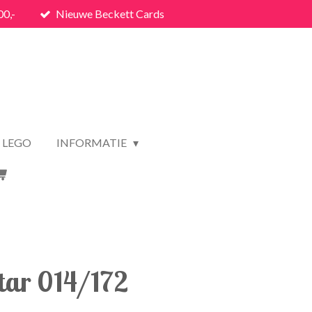
00,-
Nieuwe Beckett Cards
LEGO
INFORMATIE
tar 014/172