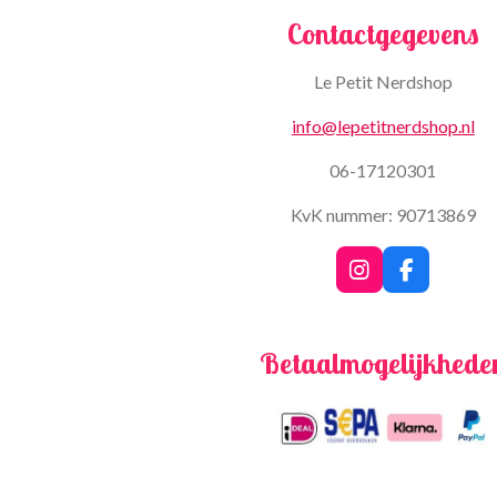
Contactgegevens
Le Petit Nerdshop
info@lepetitnerdshop.nl
06-17120301
KvK nummer: 90713869
I
F
n
a
s
c
t
e
Betaalmogelijkhede
a
b
g
o
r
o
a
k
m