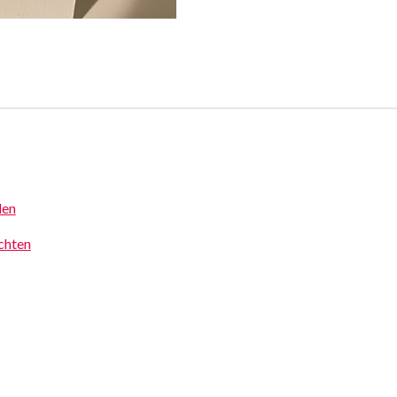
den
achten