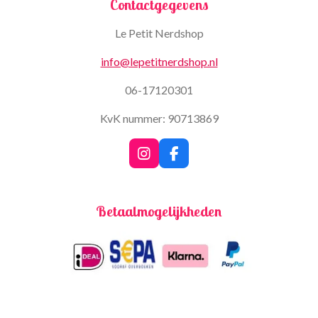
Contactgegevens
Le Petit Nerdshop
info@lepetitnerdshop.nl
06-17120301
KvK nummer: 90713869
I
F
n
a
s
c
t
e
Betaalmogelijkheden
a
b
g
o
r
o
a
k
m