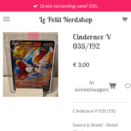
Gratis verzending vanaf 100,-
Ga
direct
Le Petit Nerdshop
naar
de
hoofdinhoud
Cinderace V
035/192
€ 3,00
In
winkelwagen
Cinderace V 035/192
Sword & Shield - Rebel