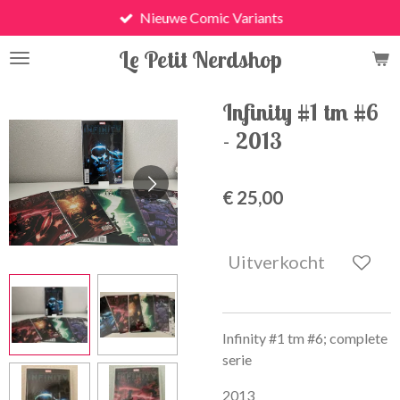
Nieuwe Comic Variants
Ga
direct
Le Petit Nerdshop
naar
de
hoofdinhoud
Infinity #1 tm #6
- 2013
€ 25,00
Uitverkocht
Infinity #1 tm #6; complete
serie
2013