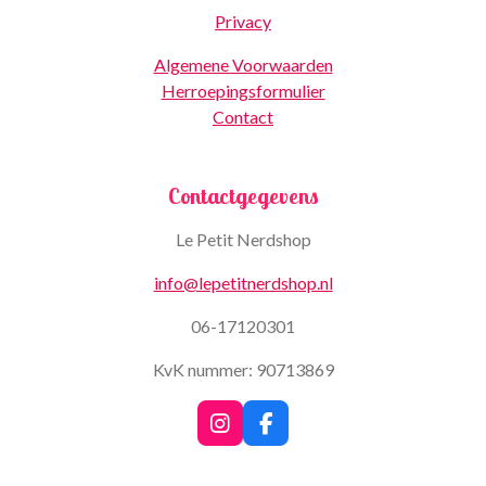
Privacy
Algemene Voorwaarden
Herroepingsformulier
Contact
Contactgegevens
Le Petit Nerdshop
info@lepetitnerdshop.nl
06-17120301
KvK nummer: 90713869
I
F
n
a
s
c