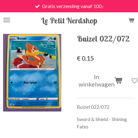
Gratis verzending vanaf 100,-
Ga
direct
Le Petit Nerdshop
naar
de
hoofdinhoud
Buizel 022/072
€ 0,15
In
winkelwagen
Buizel 022/072
Sword & Shield - Shining
Fates